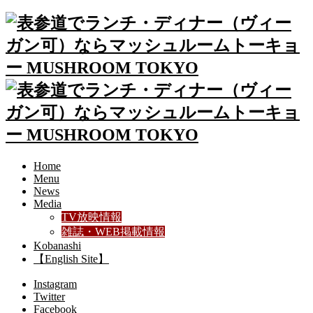
Home
Menu
News
Media
TV放映情報
雑誌・WEB掲載情報
Kobanashi
【English Site】
Instagram
Twitter
Facebook