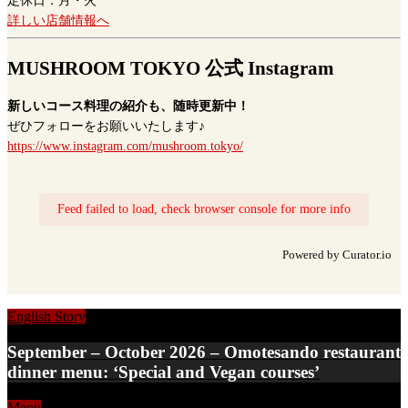
定休日：月・火
詳しい店舗情報へ
MUSHROOM TOKYO 公式 Instagram
新しいコース料理の紹介も、随時更新中！
ぜひフォローをお願いいたします♪
https://www.instagram.com/mushroom.tokyo/
Feed failed to load, check browser console for more info
Powered by Curator.io
English Story
September – October 2026 – Omotesando restaurant
dinner menu: ‘Special and Vegan courses’
Menu