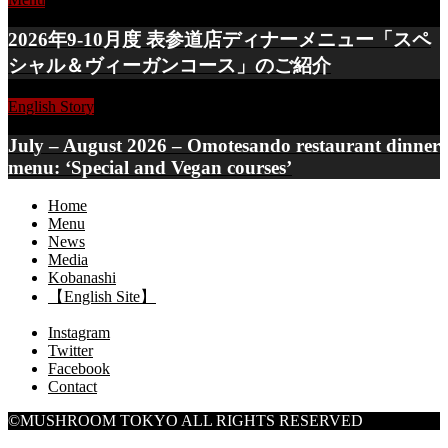
2026年9-10月度 表参道店ディナーメニュー「スペ
シャル＆ヴィーガンコース」のご紹介
English Story
July – August 2026 – Omotesando restaurant dinner
menu: ‘Special and Vegan courses’
Home
Menu
News
Media
Kobanashi
【English Site】
Instagram
Twitter
Facebook
Contact
©MUSHROOM TOKYO ALL RIGHTS RESERVED