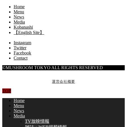
Home
Menu
News
Media
Kobanashi
【English Site】
Instagram
Twitter
Facebook
Contact
©MUSHROOM TOKYO ALL RIGHTS RESERVED
運営会社概要
TOP
Home
Menu
News
Media
TV放映情報