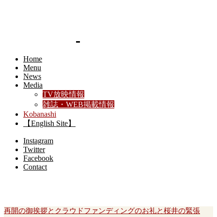
Home
Menu
News
Media
TV放映情報
雑誌・WEB掲載情報
Kobanashi
【English Site】
Instagram
Twitter
Facebook
Contact
Kobanashi - 桜井シェフの呟き
再開の御挨拶とクラウドファンディングのお礼と桜井の緊張