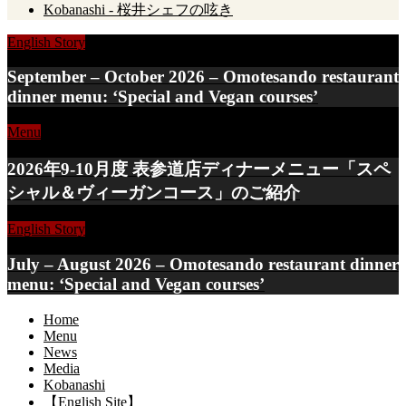
Kobanashi - 桜井シェフの呟き
English Story
September – October 2026 – Omotesando restaurant
dinner menu: ‘Special and Vegan courses’
Menu
2026年9-10月度 表参道店ディナーメニュー「スペ
シャル＆ヴィーガンコース」のご紹介
English Story
July – August 2026 – Omotesando restaurant dinner
menu: ‘Special and Vegan courses’
Home
Menu
News
Media
Kobanashi
【English Site】