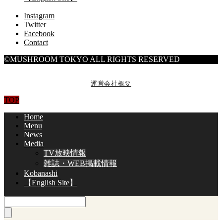
Instagram
Twitter
Facebook
Contact
©MUSHROOM TOKYO ALL RIGHTS RESERVED
運営会社概要
TOP
Home
Menu
News
Media
TV放映情報
雑誌・WEB掲載情報
Kobanashi
【English Site】