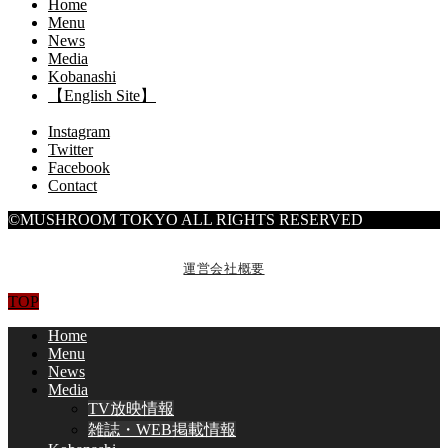
Home
Menu
News
Media
Kobanashi
【English Site】
Instagram
Twitter
Facebook
Contact
©MUSHROOM TOKYO ALL RIGHTS RESERVED
運営会社概要
TOP
Home
Menu
News
Media
TV放映情報
雑誌・WEB掲載情報