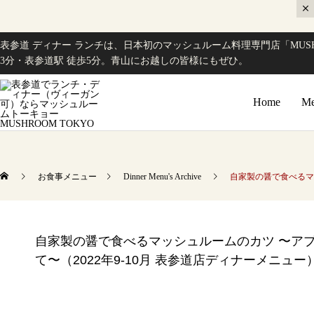
表参道 ディナー ランチは、日本初のマッシュルーム料理専門店「MUSH
3分・表参道駅 徒歩5分。青山にお越しの皆様にもぜひ。
Home
Me
お食事メニュー
Dinner Menu's Archive
自家製の醤で食べるマ
自家製の醤で食べるマッシュルームのカツ 〜ア
て〜（2022年9-10月 表参道店ディナーメニュー