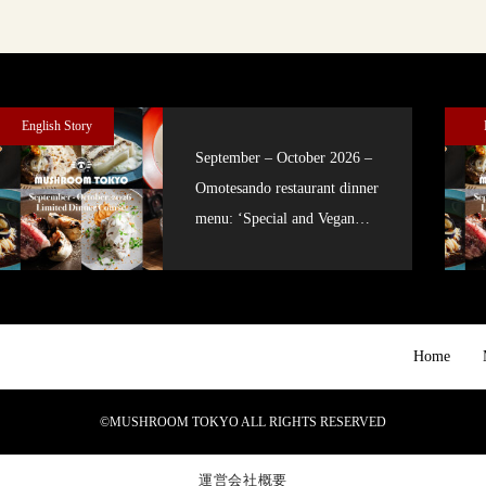
English Story
September – October 2026 –
Omotesando restaurant dinner
menu: ‘Special and Vegan
courses’
Home
©MUSHROOM TOKYO ALL RIGHTS RESERVED
運営会社概要