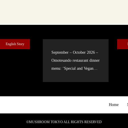
English Story
September – October 2026 –
Omotesando restaurant dinner
menu: ‘Special and Vegan
courses’
Home
©MUSHROOM TOKYO ALL RIGHTS RESERVED