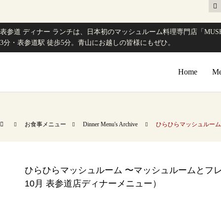
表参道 ディナー ランチは、日本初のマッシュルーム料理専門店「MUSH
3分・表参道駅 徒歩5分。青山にお越しの皆様にもぜひ。
Home
Me
お食事メニュー
Dinner Menu's Archive
ひらひらマッシュルーム 
ひらひらマッシュルーム 〜マッシュルームとフレー
10月 表参道店ディナーメニュー）