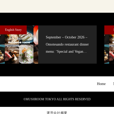
English Story
September – October 2026 –
Omotesando restaurant dinner
menu: ‘Special and Vegan
courses’
Home
©MUSHROOM TOKYO ALL RIGHTS RESERVED
運営会社概要