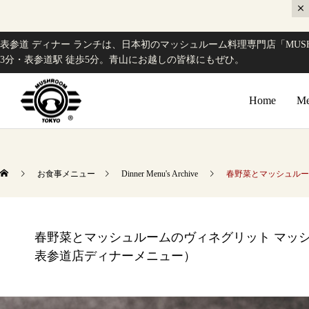
表参道 ディナー ランチは、日本初のマッシュルーム料理専門店「MUSH
3分・表参道駅 徒歩5分。青山にお越しの皆様にもぜひ。
Home
Me
お食事メニュー
Dinner Menu's Archive
春野菜とマッシュルーム
春野菜とマッシュルームのヴィネグリット マッシュ
表参道店ディナーメニュー）