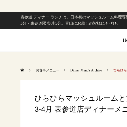
表参道 ディナー ランチは、日本初のマッシュルーム料理専門
3分・表参道駅 徒歩5分。青山にお越しの皆様にもぜひ。
H
お食事メニュー
Dinner Menu's Archive
ひらひら
ひらひらマッシュルームと江
3-4月 表参道店ディナーメ