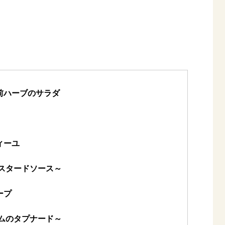
前ハーブのサラダ
ィーユ
スタードソース～
ープ
ムのタプナード～