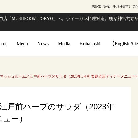
表参道（原宿・明治神宮前）での
店「MUSHROOM TOKYO」へ。ヴィーガン料理対応。明治神宮前原宿
ome
Menu
News
Media
Kobanashi
【English Si
マッシュルームと江戸前ハーブのサラダ（2023年3-4月 表参道店ディナーメニュー
戸前ハーブのサラダ（2023年
ニュー）