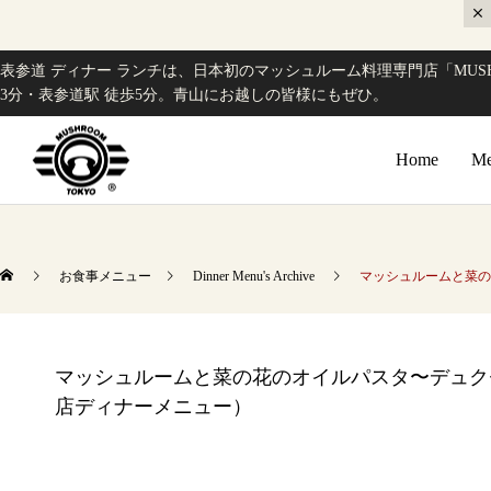
表参道 ディナー ランチは、日本初のマッシュルーム料理専門店「MUSH
3分・表参道駅 徒歩5分。青山にお越しの皆様にもぜひ。
Home
Me
お食事メニュー
Dinner Menu's Archive
マッシュルームと菜の
マッシュルームと菜の花のオイルパスタ〜デュクセル
店ディナーメニュー）