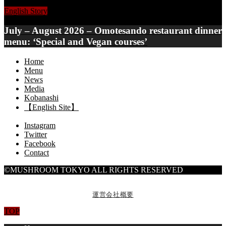
English Story
July – August 2026 – Omotesando restaurant dinner
menu: ‘Special and Vegan courses’
Home
Menu
News
Media
Kobanashi
【English Site】
Instagram
Twitter
Facebook
Contact
©MUSHROOM TOKYO ALL RIGHTS RESERVED
運営会社概要
TOP