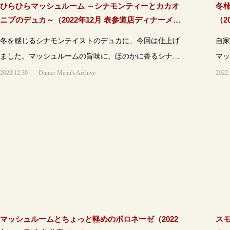
ひらひらマッシュルーム ～シナモンティーとカカオ
冬
ニブのデュカ～（2022年12月 表参道店ディナーメニ
（2
ュー）
冬を感じるシナモンテイストのデュカに、今回は仕上げ
自家
ました。マッシュルームの旨味に、ほのかに香るシナモ
マッ
ンとカカオニブのテイストを楽しめる、当店
す。
2022.12.30
Dinner Menu's Archive
2022.
マッシュルームとちょっと軽めのボロネーゼ（2022
ス