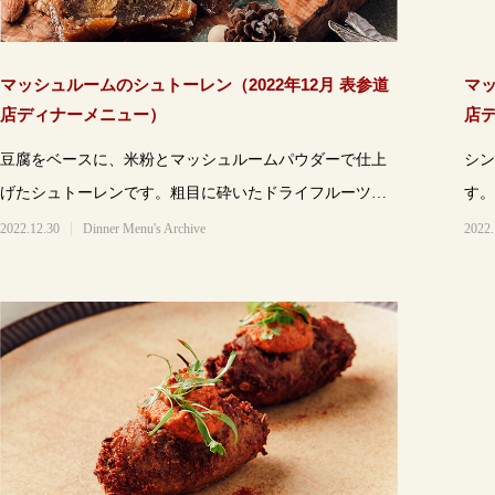
マッシュルームのシュトーレン（2022年12月 表参道
マッ
店ディナーメニュー）
店
豆腐をベースに、米粉とマッシュルームパウダーで仕上
シン
げたシュトーレンです。粗目に砕いたドライフルーツの
す。
食感やうまみをご堪能いただけます。この時
る、
2022.12.30
Dinner Menu's Archive
2022.