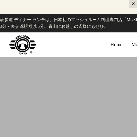
表参道 ディナー ランチは、日本初のマッシュルーム料理専門店「MUSH
3分・表参道駅 徒歩5分。青山にお越しの皆様にもぜひ。
Home
Me