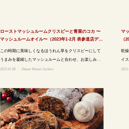
ローストマッシュルームクリスピーと青菜のコカ 〜
マ
マッシュルームオイル〜（2023年1-2月 表参道店ディ
（2
ナーメニュー）
この時期に美味しくなるほうれん草をクリスピーにして
乾燥
うまみを凝縮したマッシュルームと合わせ、お楽しみい
イス
ただけます。
フレ
2023.01.08
Dinner Menu's Archive
2023.