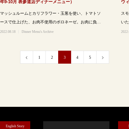
年9-10月 表参道店ディナーメニュー）
ウィ
店
マッシュルームとカリフラワー・玉葱を使い、トマトソ
スモ
ースで仕上げた、お肉不使用のボロネーゼ。お肉に負け
いた
ない旨味を感じていただけるショートパスタ
と、
2022.08.18
Dinner Menu's Archive
2022.
1
2
3
4
5
English Story