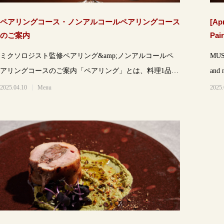
ペアリングコース・ノンアルコールペアリングコース
[Ap
のご案内
Pai
ミクソロジスト監修ペアリング&amp;ノンアルコールペ
MUSH
アリングコースのご案内「ペアリング」とは、料理1品ご
and 
とに最も合うドリン
2025.04.10
Menu
2025.