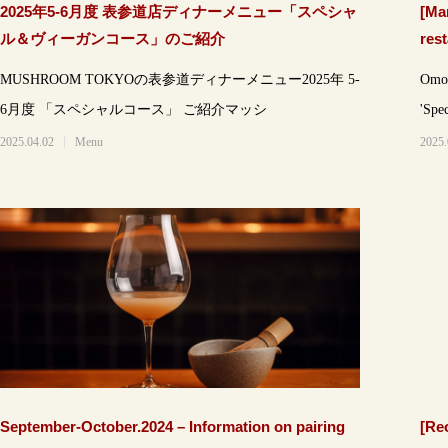
2025年5-6月度 表参道店ディナーメニュー「スペシャ
[Ma
ル＆ヴィーガンコース」のご紹介
res
cou
MUSHROOM TOKYOの表参道ディナーメニュー2025年 5-
Omot
6月度 「スペシャルコース」 ご紹介マッシ
'Spec
2025.04.02
Menu
2025.
September-October.2024 – Information on pairing
[Re