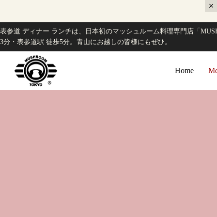
表参道 ディナー ランチは、日本初のマッシュルーム料理専門店「MUSH
3分・表参道駅 徒歩5分。青山にお越しの皆様にもぜひ。
Home
Me