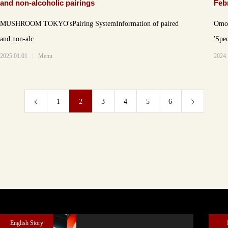
and non-alcoholic pairings
Feb
men
MUSHROOM TOKYO'sPairing SystemInformation of paired
Omot
and non-alc
'Spe
2025.01.01
Menu
2024.
1
2
3
4
5
6
English Story