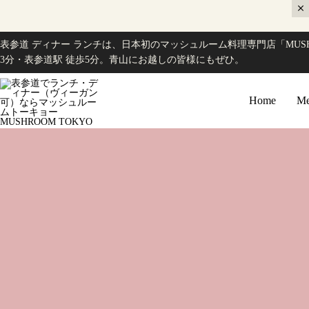
表参道 ディナー ランチは、日本初のマッシュルーム料理専門店「MUSH
3分・表参道駅 徒歩5分。青山にお越しの皆様にもぜひ。
Home
Me