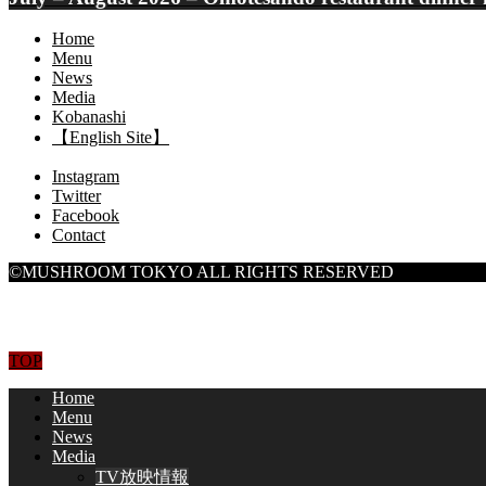
Home
Menu
News
Media
Kobanashi
【English Site】
Instagram
Twitter
Facebook
Contact
©MUSHROOM TOKYO ALL RIGHTS RESERVED
TOP
Home
Menu
News
Media
TV放映情報