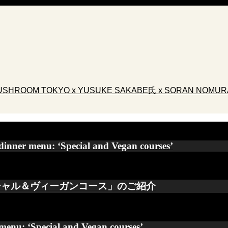
OOM TOKYO x YUSUKE SAKABE氏 x SORAN NOMU
inner menu: ‘Special and Vegan courses’
スペシャル＆ヴィーガンコース」のご紹介
menu: ‘Special and Vegan courses’