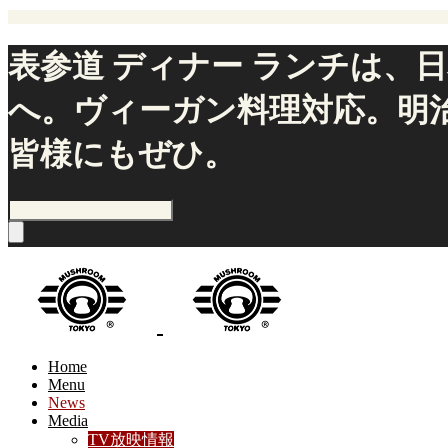
表参道 ディナー ランチは、日
へ。ヴィーガン料理対応。明治
皆様にもぜひ。
Home
Menu
News
Media
TV放映情報