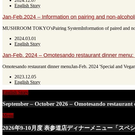
2024.12.07
English Story
Jan-Feb.2024 – Information on pairing and non-alcoholi
MUSHROOM TOKYO'sPairing SystemInformation of paired and no
2024.03.01
English Story
Jan-Feb. 2024 – Omotesando restaurant dinner menu: 
Omotesando restaurant dinner menuJan-Feb. 2024 'Special and Vega
2023.12.05
English Story
English Story
September – October 2026 – Omotesando restaurant d
Menu
2026年9-10月度 表参道店ディナーメニュー「