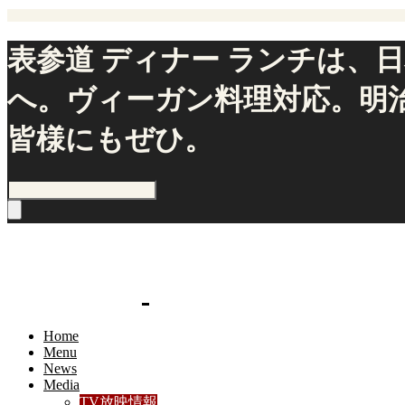
表参道 ディナー ランチは、日
へ。ヴィーガン料理対応。明治
皆様にもぜひ。
Home
Menu
News
Media
TV放映情報