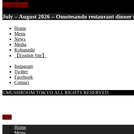
English Story
July – August 2026 – Omotesando restaurant dinner 
Home
Menu
News
Media
Kobanashi
【English Site】
Instagram
Twitter
Facebook
Contact
©MUSHROOM TOKYO ALL RIGHTS RESERVED
TOP
Home
Menu