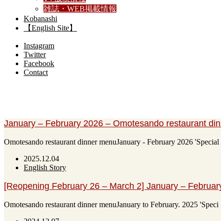
雑誌・WEB掲載情報
Kobanashi
【English Site】
Instagram
Twitter
Facebook
Contact
January
January – February 2026 – Omotesando restaurant din
Omotesando restaurant dinner menuJanuary - February 2026 'Special
2025.12.04
English Story
[Reopening February 26 – March 2] January – Februar
Omotesando restaurant dinner menuJanuary to February. 2025 'Speci