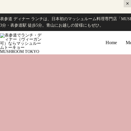
表参道 ディナー ランチは、日本初のマッシュルーム料理専門店「MUSH
3分・表参道駅 徒歩5分。青山にお越しの皆様にもぜひ。
Home
Me