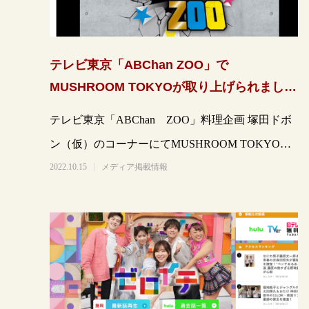
テレビ東京「ABChan ZOO」で
MUSHROOM TOKYOが取り上げられまし
た。
テレビ東京「ABChan ZOO」料理企画 塚田ドボ
ン（仮）のコーナーにてMUSHROOM TOKYOが
取り上げられました。http
2022.10.15
メディア掲載情報