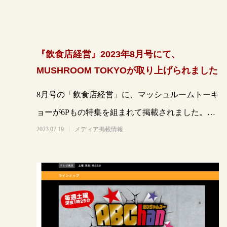
『飲食店経営』2023年8月号にて、
MUSHROOM TOKYOが取り上げられました
8月号の「飲食店経営」に、マッシュルームトーキ
ョーが6Pもの特集を組まれて掲載されました。タ
イトルは『「MUSHROOM TOKYO」か
2023.07.19
メディア掲載情報