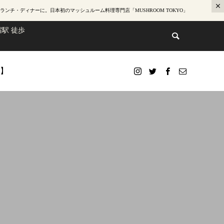
ランチ・ディナー
に。日本初のマッシュルーム料理専門店「MUSHROOM TOKYO」
駅 徒歩
te】