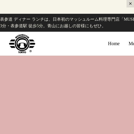
表参道 ディナー ランチは、日本初のマッシュルーム料理専門店「MUSH
3分・表参道駅 徒歩5分。青山にお越しの皆様にもぜひ。
Home
Me