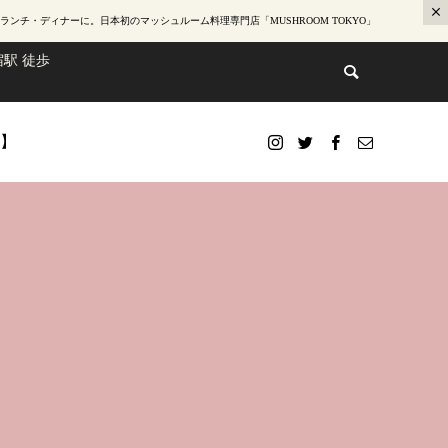
ランチ・ディナー
に。日本初のマッシュルーム料理専門店「MUSHROOM TOKYO」
駅 徒歩
te】