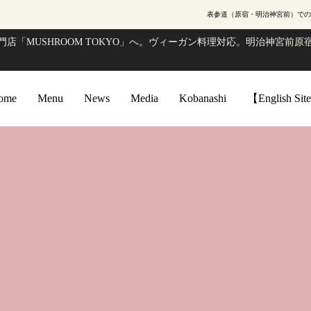
表参道（原宿・明治神宮前）での
店「MUSHROOM TOKYO」へ。ヴィーガン料理対応。明治神宮前原宿
ome
Menu
News
Media
Kobanashi
【English Si