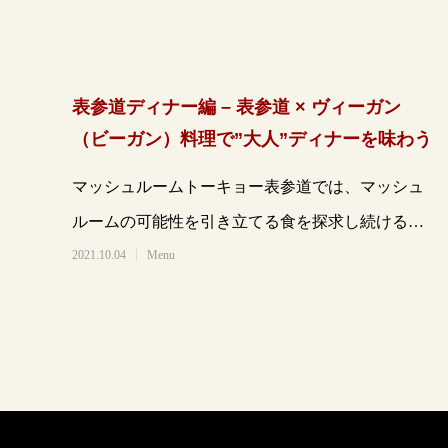
表参道ディナー編 – 表参道 × ヴィーガン
（ビーガン）料理で”大人”ディナーを味わう
マッシュルームトーキョー表参道では、マッシュ
ルームの可能性を引き立てる食を探求し続けるな
かで、ヘルシー・健康的で創造性あふれる料理と
2021.10.04
Menu
して「ヴ