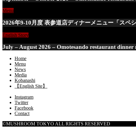
Menu
2026年9-10月度 表参道店ディナーメニュー「
English Story
July – August 2026 – Omotesando restaurant dinner 
Home
Menu
News
Media
Kobanashi
【English Site】
Instagram
Twitter
Facebook
Contact
©MUSHROOM TOKYO ALL RIGHTS RESERVED