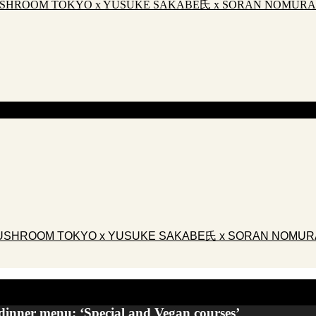
OOM TOKYO x YUSUKE SAKABE氏 x SORAN NOMUR
OOM TOKYO x YUSUKE SAKABE氏 x SORAN NOMU
inner menu: ‘Special and Vegan courses’