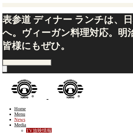
表参道 ディナー ランチは、日
へ。ヴィーガン料理対応。明治
皆様にもぜひ。
Home
Menu
News
Media
TV放映情報