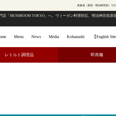
表参道（原宿・明治神宮前）での
店「MUSHROOM TOKYO」へ。ヴィーガン料理対応。明治神宮前原宿
ome
Menu
News
Media
Kobanashi
【English Si
レトルト調理品
即席麺