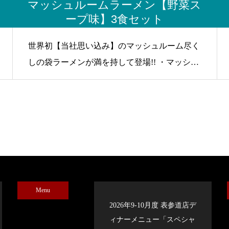
マッシュルームラーメン【野菜ス
ープ味】3食セット
世界初【当社思い込み】のマッシュルーム尽く
しの袋ラーメンが満を持して登場!! ・マッシュ
ルームパウダー入りの野菜スープ ・マッシュ
ルーム乾燥フレーク ・マッシュルームフレー
バーオイル 専門店だからできる『こだわり』
を詰め込んだ至極の袋ラーメンです!!! 是非お試
しください!!
Menu
2026年9-10月度 表参道店デ
ィナーメニュー「スペシャ