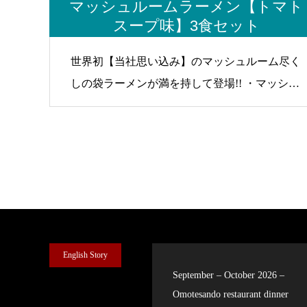
マッシュルームラーメン【トマト
スープ味】3食セット
世界初【当社思い込み】のマッシュルーム尽く
しの袋ラーメンが満を持して登場!! ・マッシュ
ルームパウダー入りのトマトスープ ・マッシ
ュルーム乾燥フレーク ・マッシュルームフレ
ーバーオイル 専門店だからできる『こだわ
り』を詰め込んだ至極の袋ラーメンです!!! 是非
お試しください!!
English Story
September – October 2026 –
Omotesando restaurant dinner