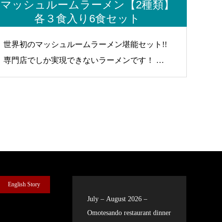
マッシュルームラーメン【2種類】
各３食入り6食セット
世界初のマッシュルームラーメン堪能セット!!
専門店でしか実現できないラーメンです！ こ
んなに『こだわり』を詰め込んだ袋ラーメンは
他にはない。。。と思います(笑) 是非！ご賞味
ください！ ・マッシュルームパウダー入りの
トマトスープ＆野菜スープ ・マッシュルーム
乾燥フレーク ・マッシュルームフレーバーオ
イル 専門店だからできる『こだわり』を詰め
込んだ至極の袋ラーメンです!!! 是非お試しくだ
English Story
さい!!
July – August 2026 –
Omotesando restaurant dinner